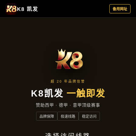
全能扑克游戏大厅：多玩法同屏切换，公平匹
配实力对决竞技更过瘾
quan neng pu ke you xi da ting duo wan fa
tong ping qie huan gong ping pi pei shi li
dui jue jing ji geng guo yin